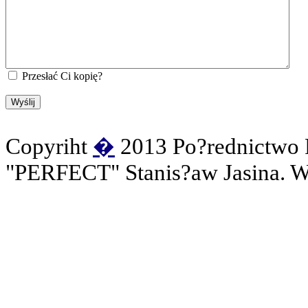
Przesłać Ci kopię?
Wyślij
Copyriht
�
2013 Po?rednictwo 
"PERFECT" Stanis?aw Jasina. Ws