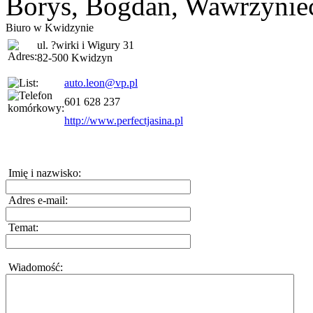
Borys, Bogdan, Wawrzynie
Biuro w Kwidzynie
ul. ?wirki i Wigury 31
82-500 Kwidzyn
auto.leon@vp.pl
601 628 237
http://www.perfectjasina.pl
Imię i nazwisko:
Adres e-mail:
Temat:
Wiadomość: